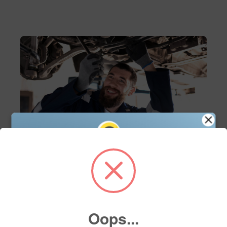
Servicio
Servicio de mantenimiento
Agenda tu cita de servicio en línea y asegura el
mejor cuidado para tu vehículo con nuestros
Oops...
expertos. Fácil, rápido y a tu conveniencia.