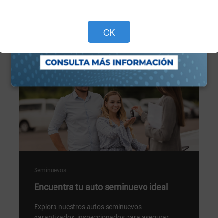
Programa tu cita ahora >
OK
Seminuevos
Encuentra tu auto seminuevo ideal
Explora nuestros autos seminuevos
garantizados, inspeccionados para asegurar